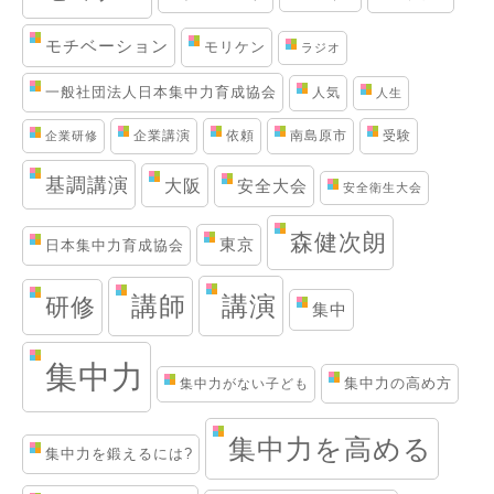
モチベーション
モリケン
ラジオ
一般社団法人日本集中力育成協会
人気
人生
企業講演
依頼
南島原市
受験
企業研修
基調講演
大阪
安全大会
安全衛生大会
森健次朗
東京
日本集中力育成協会
講演
講師
研修
集中
集中力
集中力の高め方
集中力がない子ども
集中力を高める
集中力を鍛えるには?