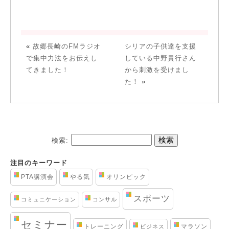
«
故郷長崎のFMラジオ
シリアの子供達を支援
で集中力法をお伝えし
している中野貴行さん
てきました！
から刺激を受けまし
た！
»
検索:
注目のキーワード
PTA講演会
やる気
オリンピック
スポーツ
コミュニケーション
コンサル
セミナー
トレーニング
マラソン
ビジネス