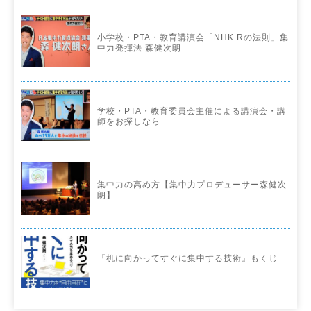
小学校・PTA・教育講演会「NHK Rの法則」集
中力発揮法 森健次朗
学校・PTA・教育委員会主催による講演会・講
師をお探しなら
集中力の高め方【集中力プロデューサー森健次
朗】
『机に向かってすぐに集中する技術』もくじ