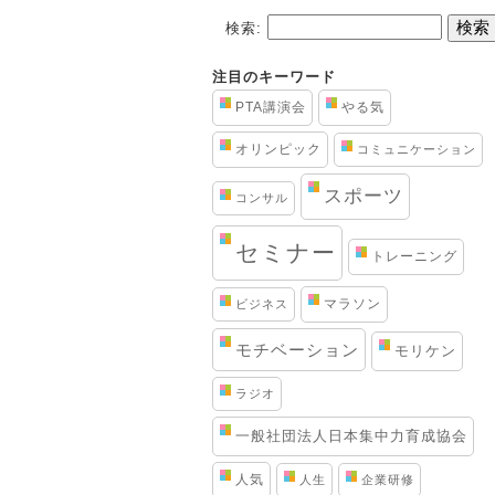
検索:
注目のキーワード
PTA講演会
やる気
オリンピック
コミュニケーション
スポーツ
コンサル
セミナー
トレーニング
マラソン
ビジネス
モチベーション
モリケン
ラジオ
一般社団法人日本集中力育成協会
人気
人生
企業研修