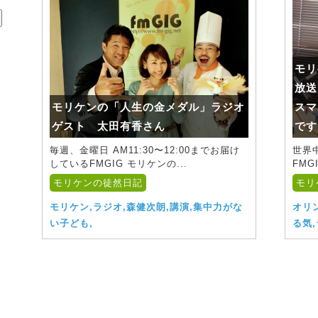
モリ
放送
モリケンの「人生の金メダル」ラジオ
スマ
ゲスト 太田有香さん
です
毎週、金曜日 AM11:30〜12:00までお届け
世界
しているFMGIG モリケンの...
FMG
モリケンの徒然日記
モリ
モリケン,ラジオ,森健次朗,講演,集中力がな
オリ
い子ども,
る気,