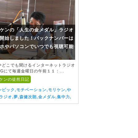
ケンの「人生の金メダル」ラジオ
開始しました！バックナンバーは
ホやパソコンでいつでも視聴可能
中どこでも聞けるインターネットラジオ
IGにて毎週金曜日の午前１１：...
ケンの徒然日記
ンピック,モチベーション,モリケン,や
ラジオ,夢,森健次朗,金メダル,集中力,