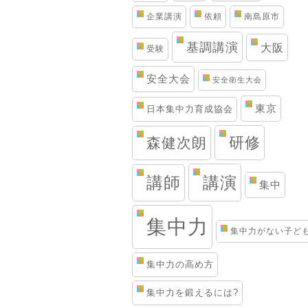
企業講演
依頼
南島原市
基調講演
大阪
受験
安全大会
安全衛生大会
東京
日本集中力育成協会
研修
森健次朗
講演
講師
集中
集中力
集中力がない子ど
集中力の高め方
集中力を鍛えるには?