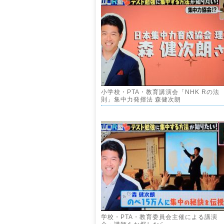
小学校・PTA・教育講演会「NHK Rの法
則」集中力発揮法 森健次朗
学校・PTA・教育委員会主催による講演