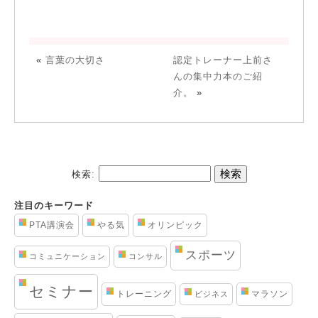
«
言葉の大切さ
認定トレーナー上前さ
んの集中力本のご紹
介。
»
検索:
注目のキーワード
PTA講演会
やる気
オリンピック
スポーツ
コミュニケーション
コンサル
セミナー
トレーニング
マラソン
ビジネス