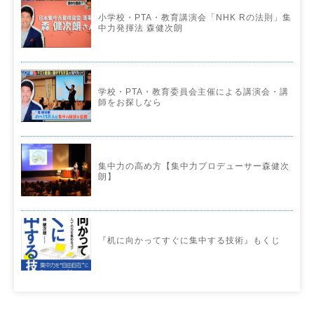
小学校・PTA・教育講演会「NHK Rの法則」集
中力発揮法 森健次朗
学校・PTA・教育委員会主催による講演会・講
師をお探しなら
集中力の高め方【集中力プロデューサー森健次
朗】
『机に向かってすぐに集中する技術』もくじ