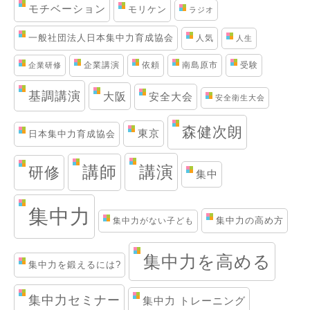
モチベーション
モリケン
ラジオ
一般社団法人日本集中力育成協会
人気
人生
企業講演
依頼
南島原市
受験
企業研修
基調講演
大阪
安全大会
安全衛生大会
森健次朗
東京
日本集中力育成協会
講演
講師
研修
集中
集中力
集中力の高め方
集中力がない子ども
集中力を高める
集中力を鍛えるには?
集中力セミナー
集中力 トレーニング