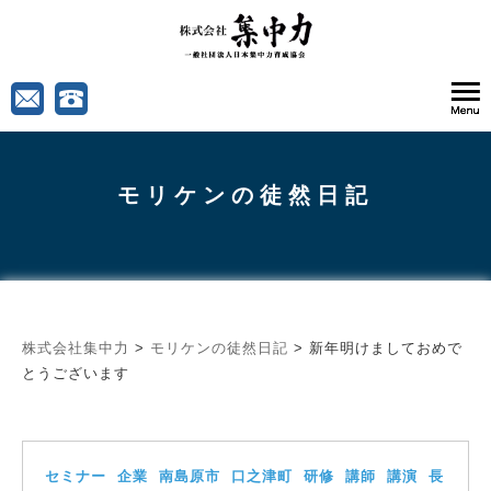
モリケンの徒然日記
株式会社集中力
>
モリケンの徒然日記
>
新年明けましておめで
とうございます
セミナー
企業
南島原市
口之津町
研修
講師
講演
長