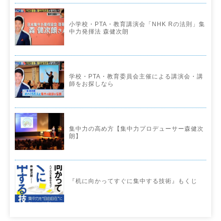
小学校・PTA・教育講演会「NHK Rの法則」集
中力発揮法 森健次朗
学校・PTA・教育委員会主催による講演会・講
師をお探しなら
集中力の高め方【集中力プロデューサー森健次
朗】
『机に向かってすぐに集中する技術』もくじ