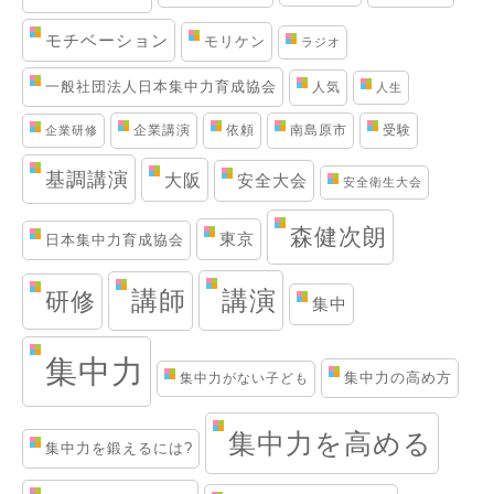
モチベーション
モリケン
ラジオ
一般社団法人日本集中力育成協会
人気
人生
企業講演
依頼
南島原市
受験
企業研修
基調講演
大阪
安全大会
安全衛生大会
森健次朗
東京
日本集中力育成協会
講演
講師
研修
集中
集中力
集中力の高め方
集中力がない子ども
集中力を高める
集中力を鍛えるには?