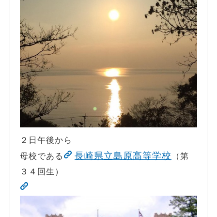
２日午後から
長崎県立島原高等学校
母校である
（第
３４回生）