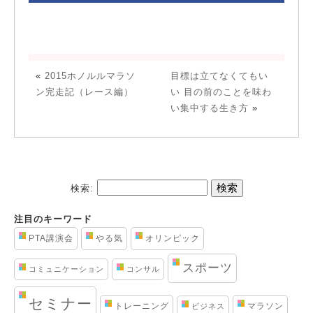
«
2015ホノルルマラソ
目標は立てなくてもい
ン完走記（レース編）
い 目の前のことを味わ
い集中する生き方
»
検索:
注目のキーワード
PTA講演会
やる気
オリンピック
スポーツ
コミュニケーション
コンサル
セミナー
トレーニング
マラソン
ビジネス