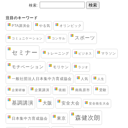
検索:
注目のキーワード
PTA講演会
やる気
オリンピック
スポーツ
コミュニケーション
コンサル
セミナー
トレーニング
マラソン
ビジネス
モチベーション
モリケン
ラジオ
一般社団法人日本集中力育成協会
人気
人生
企業講演
依頼
南島原市
受験
企業研修
基調講演
大阪
安全大会
安全衛生大会
森健次朗
東京
日本集中力育成協会