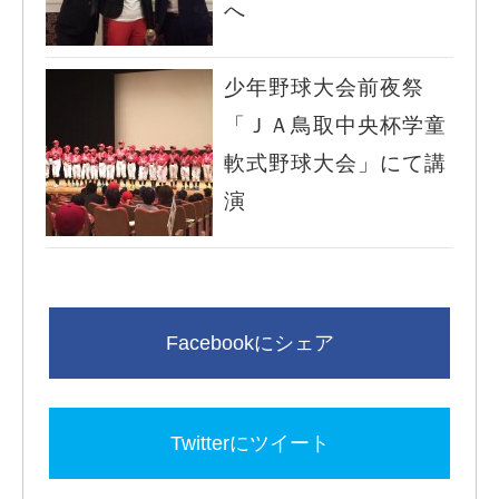
へ
少年野球大会前夜祭
「ＪＡ鳥取中央杯学童
軟式野球大会」にて講
演