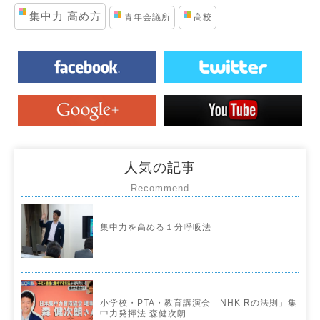
集中力 高め方
青年会議所
高校
人気の記事
Recommend
集中力を高める１分呼吸法
小学校・PTA・教育講演会「NHK Rの法則」集
中力発揮法 森健次朗