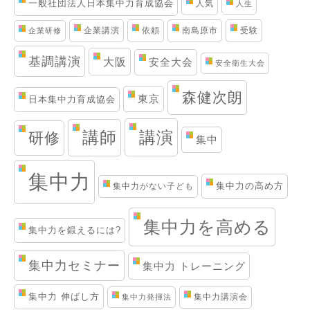
一般社団法人日本集中力育成協会
人気
人生
企業講演
依頼
南島原市
受験
企業研修
基調講演
大阪
安全大会
安全衛生大会
森健次朗
東京
日本集中力育成協会
講演
講師
研修
集中
集中力
集中力の高め方
集中力がない子ども
集中力を高める
集中力を鍛えるには?
集中力セミナー
集中力 トレーニング
集中力 伸ばし方
集中力講演会
集中力発揮法