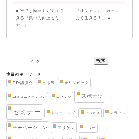
«
誰でも簡単すぐ実践で
『オシャレに、カッコ
きる『集中力向上セミ
よく生きる！』
»
ナー』
検索:
注目のキーワード
PTA講演会
やる気
オリンピック
スポーツ
コミュニケーション
コンサル
セミナー
トレーニング
マラソン
ビジネス
モチベーション
モリケン
ラジオ